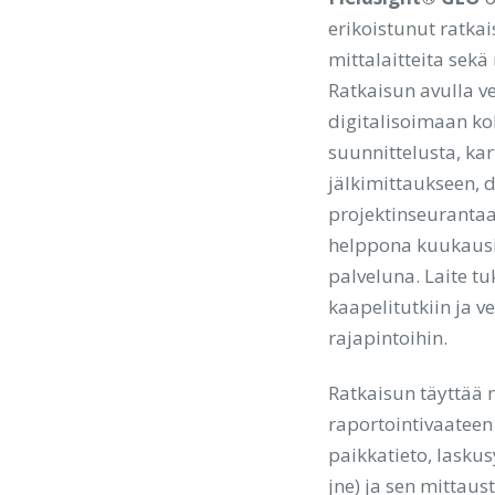
erikoistunut ratkais
mittalaitteita sekä
Ratkaisun avulla v
digitalisoimaan ko
suunnittelusta, kar
jälkimittaukseen, 
projektinseurantaa
helppona kuukausi
palveluna. Laite t
kaapelitutkiin ja 
rajapintoihin.
Ratkaisun täyttää
raportointivaateen
paikkatieto, lasku
jne) ja sen mittau