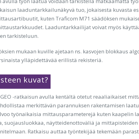
n avulla työn laatua voidaan tarkistella matkaamatta työ
tkaisun laaduntarkkailunäkyvä tuo, jokaisesta kuvasta es
ttausartibuutit, kuten Traficom M71 säädöksen mukais
ittaustarkkuudet. Laaduntarkkailijat voivat myös käytt
en tarkisteluun.
ksien mukaan kuville ajetaan ns. kasvojen blokkaus algor
sinaista ylläpidettävää erillistä rekisteriä.
steen kuvat?
 GEO -ratkaisun avulla kentältä otetut reaaliaikaiset mit
hdollistaa merkittävän parannuksen rakentamisen laatu
lvoo työnaikaisia mittausparameterejä kuten kaapelin la
, suojausluokkaa, näytteidenottoväliä ja mittapisteiden
nnitelmaan. Ratkaisu auttaa työntekijää tekemään paras