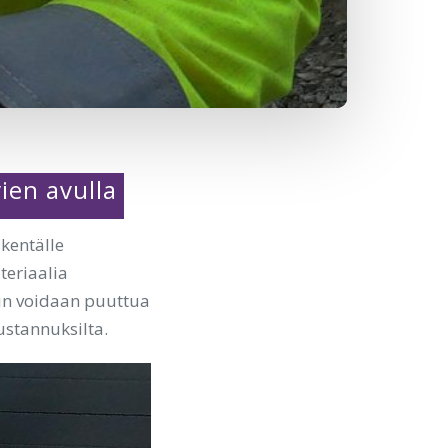
ien avulla
 kentälle
eriaalia
iin voidaan puuttua
ustannuksilta.