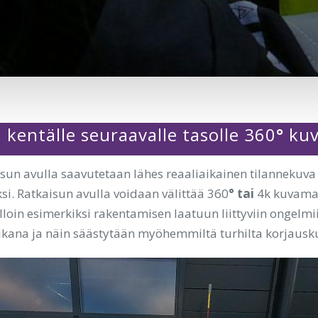
 kentälle seuraavalle tasolle 360
°
kuv
on
isun avulla saavutetaan lähes reaaliaikainen tilannekuva
si. Ratkaisun avulla voidaan välittää 360
° tai
4k kuvamat
olloin esimerkiksi rakentamisen laatuun liittyviin ongelm
aikana ja näin säästytään myöhemmiltä turhilta korjausk