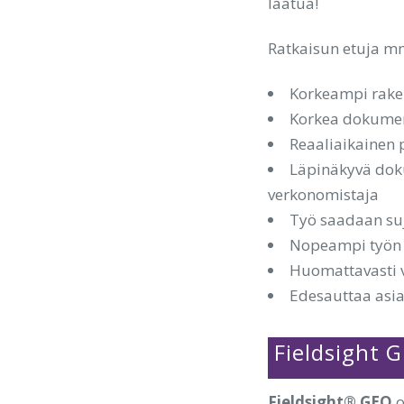
laatua!
Ratkaisun etuja m
Korkeampi rake
Korkea dokumen
Reaaliaikainen p
Läpinäkyvä doku
verkonomistaja
Työ saadaan suj
Nopeampi työn 
Huomattavasti 
Edesauttaa asia
Fieldsight 
Fieldsight® GEO
o