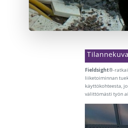
Post
Tilannekuva
navigati
Fieldsight®
-ratka
liiketoiminnan tuek
käyttökohteesta, j
välittömästi työn 