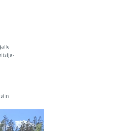
jalle
tsija-
siin