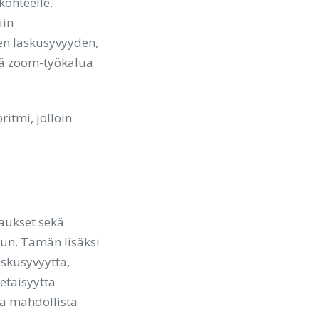
kohteelle.
iin
en laskusyvyyden,
ää zoom-työkalua
itmi, jolloin
taukset sekä
un. Tämän lisäksi
skusyvyyttä,
 etäisyyttä
ta mahdollista