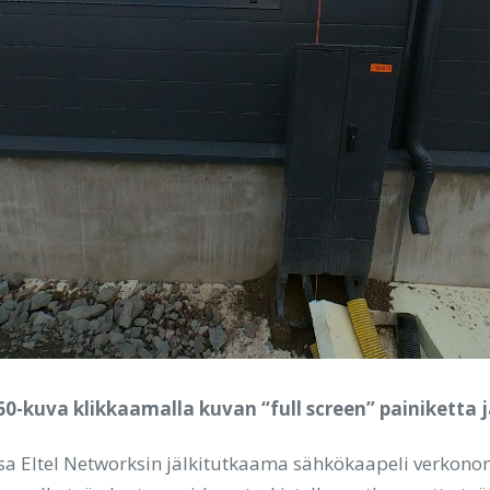
0-kuva klikkaamalla kuvan “full screen” painiketta j
sa Eltel Networksin jälkitutkaama sähkökaapeli verkono