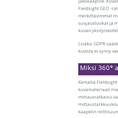
jakokaapille. Kuva
Fieldsight GEO -ra
merkittävimmät mi
suojausluokat ja m
kuvan yksityiskohti
Lisäksi GDPR-säädö
kuvista ei synny var
Miksi 360
°
a
Kentältä Fieldsight
kuvamateriaali ma
mittausratkaisu va
mittaustarkkuuksia
kaapelin reittisuu