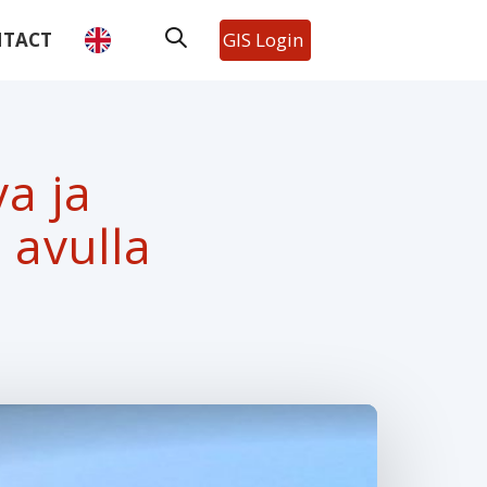
TACT
GIS Login
a ja
 avulla