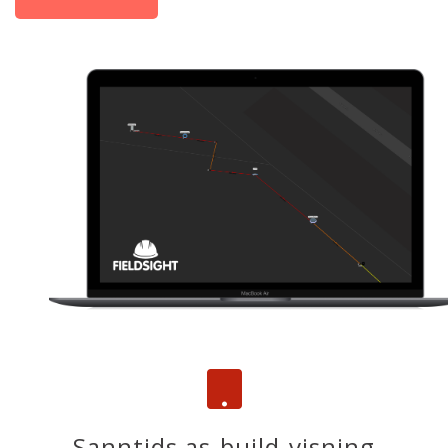
Sanntids as-build-visning