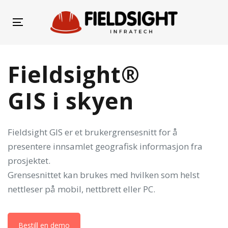
Hopp
Hopp
over
til
Bytt
lenker
primærnavigasjon
navigasjon
Hopp
til
Fieldsight®
innhold
GIS i skyen
Fieldsight GIS er et brukergrensesnitt for å
presentere innsamlet geografisk informasjon fra
prosjektet.
Grensesnittet kan brukes med hvilken som helst
nettleser på mobil, nettbrett eller PC.
Bestill en demo