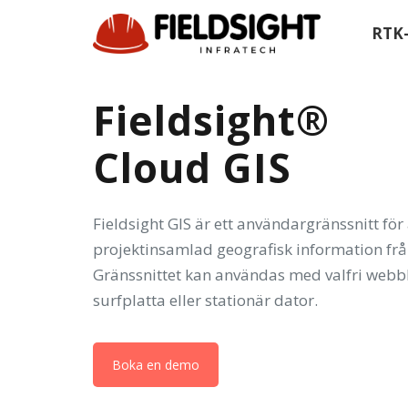
Hoppa
Hoppa
RTK
över
till
länkar
primär
navigering
Fieldsight®
Hoppa
till
Cloud GIS
innehåll
Fieldsight GIS är ett användargränssnitt för
projektinsamlad geografisk information frå
Gränssnittet kan användas med valfri webb
surfplatta eller stationär dator.
Boka en demo